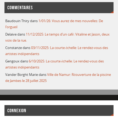
COMMENTAIRES
Baudouin Thiry
dans
1/01/26: Vous aurez de mes nouvelles: De
l’orgueil
Delaive
dans
11/12/2025: Le temps d’un café: Vitaline et Jason, deux
voix de la rue.
Constanze
dans
03/11/2025: La courte échelle: Le rendez-vous des
artistes indépendants
Gengoux
dans
6/10/2025: La courte échelle: Le rendez-vous des
artistes indépendants
Vander Borght Marie
dans
Ville de Namur: Réouverture de la piscine
de Jambes le 28 juillet 2025
CONNEXION