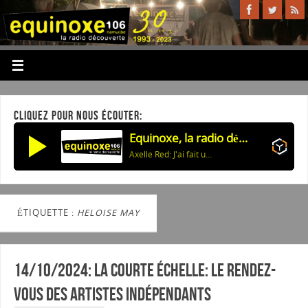
CLIQUEZ POUR NOUS ÉCOUTER:
Equinoxe, la radio découverte
Axelle Red: J'ai fait un rêve (The french soul Remix)
ÉTIQUETTE :
HELOISE MAY
14/10/2024: La courte échelle: Le rendez-
vous des artistes indépendants