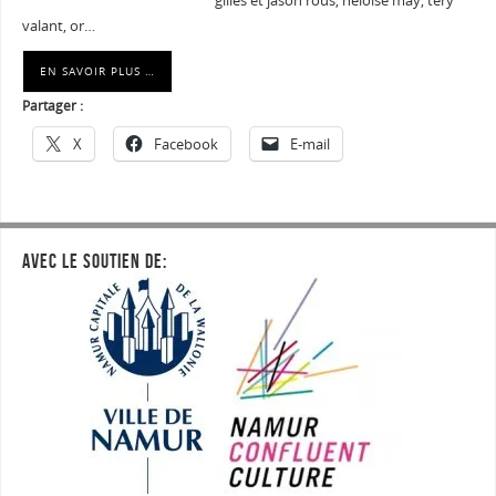
gilles et jason rous, heloise may, tery
valant, or…
EN SAVOIR PLUS …
Partager :
X
Facebook
E-mail
AVEC LE SOUTIEN DE: