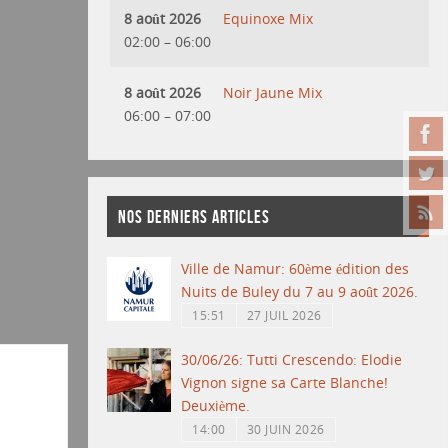
8 août 2026
Equinoxe Mix
02:00
–
06:00
8 août 2026
Noir Jaune Mix
06:00
–
07:00
NOS DERNIERS ARTICLES
Ville de Namur: 60ème édition des
Nuits de Buley du 7 au 9 août 2026.
15:51
27 JUIL 2026
30/06/26: Tutti Crescendo: Elodie
Vignon signe sa Carte Blanche!
Deuxième.
14:00
30 JUIN 2026