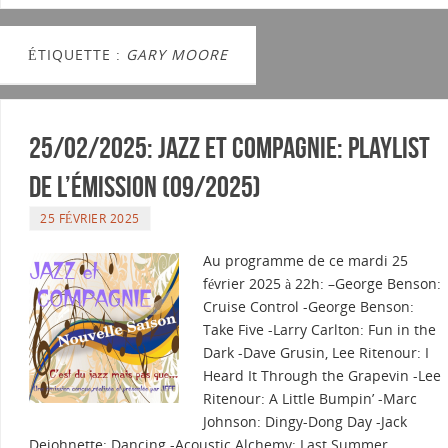
ÉTIQUETTE :
GARY MOORE
25/02/2025: Jazz et Compagnie: Playlist
de l’émission (09/2025)
25 FÉVRIER 2025
Au programme de ce mardi 25
février 2025 à 22h: –George Benson:
Cruise Control -George Benson:
Take Five -Larry Carlton: Fun in the
Dark -Dave Grusin, Lee Ritenour: I
Heard It Through the Grapevin -Lee
Ritenour: A Little Bumpin’ -Marc
Johnson: Dingy-Dong Day -Jack
Dejohnette: Dancing -Acoustic Alchemy: Last Summer…