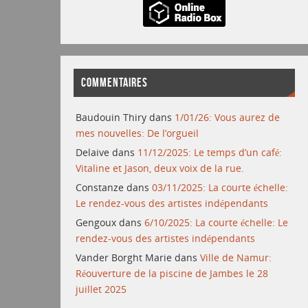
COMMENTAIRES
Baudouin Thiry
dans
1/01/26: Vous aurez de
mes nouvelles: De l’orgueil
Delaive
dans
11/12/2025: Le temps d’un café:
Vitaline et Jason, deux voix de la rue.
Constanze
dans
03/11/2025: La courte échelle:
Le rendez-vous des artistes indépendants
Gengoux
dans
6/10/2025: La courte échelle: Le
rendez-vous des artistes indépendants
Vander Borght Marie
dans
Ville de Namur:
Réouverture de la piscine de Jambes le 28
juillet 2025