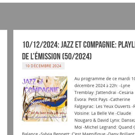
10/12/2024: Jazz et Compagnie: Playl
de l’émission (50/2024)
10 DÉCEMBRE 2024
Au programme de ce mardi 1
décembre 2024 à 22h: -Lyne
Tremblay: J’attendrai -Cesária
Évora: Petit Pays -Catherine
Falgayrac: Les Yeux Ouverts -
Voisine: La Belle Vie -Claude
Nougaro & David Lynx: Danse
Moi -Michel Legrand: Quand 
Balance -Sylvia Bennett: C’est Magnifique -Dany Brillant