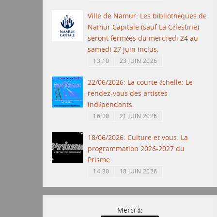
Ville de Namur: Les bibliothèques de
Namur Capitale (sauf La Célestine)
seront fermées du mercredi 24 au
samedi 27 juin inclus.
13:10
23 JUIN 2026
22/06/2026: La courte échelle: Le
rendez-vous des artistes
indépendants.
16:00
21 JUIN 2026
18/06/2026: Culture et vous: La
programmation 2026-2027 du
Prisme.
14:30
18 JUIN 2026
Merci à: