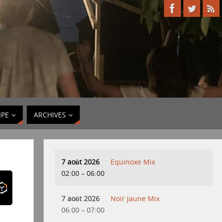
IPE
ARCHIVES
7 août 2026
Equinoxe Mix
02:00
–
06:00
7 août 2026
Noir Jaune Mix
06:00
–
07:00