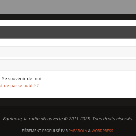
Se souvenir de moi
t de passe oublié ?
Equinoxe, la radio découverte © 2011-2025. Tous droits réservés.
FIÈREMENT PROPULSÉ PAR
PARABOLA
&
WORDPRESS.