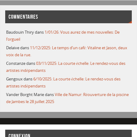
COMMENTAIRES
Baudouin Thiry
dans
1/01/26: Vous aurez de mes nouvelles: De
l’orgueil
Delaive
dans
11/12/2025: Le temps d’un café: Vitaline et Jason, deux
voix de la rue.
Constanze
dans
03/11/2025: La courte échelle: Le rendez-vous des
artistes indépendants
Gengoux
dans
6/10/2025: La courte échelle: Le rendez-vous des
artistes indépendants
Vander Borght Marie
dans
Ville de Namur: Réouverture de la piscine
de Jambes le 28 juillet 2025
CONNEXION