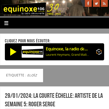
CLIQUEZ POUR NOUS ÉCOUTER:
Equinoxe, la radio découverte
Laurent Heymans, Grand Maître de la Confrérie: Les 60 ans des Compagnons de Buley
ÉTIQUETTE :
ELOÏZ
29/01/2024: La courte échelle: artiste de la
semaine 5: Roger Serge