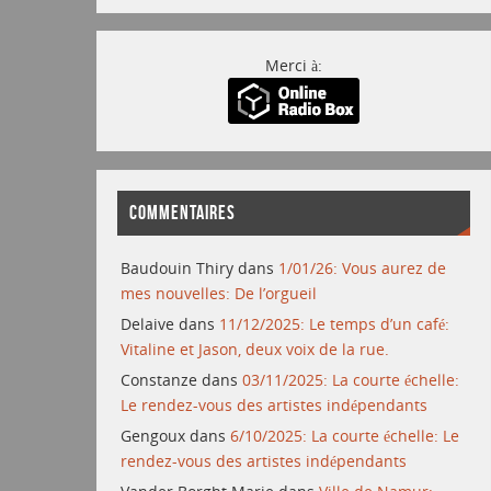
Merci à:
COMMENTAIRES
Baudouin Thiry
dans
1/01/26: Vous aurez de
mes nouvelles: De l’orgueil
Delaive
dans
11/12/2025: Le temps d’un café:
Vitaline et Jason, deux voix de la rue.
Constanze
dans
03/11/2025: La courte échelle:
Le rendez-vous des artistes indépendants
Gengoux
dans
6/10/2025: La courte échelle: Le
rendez-vous des artistes indépendants