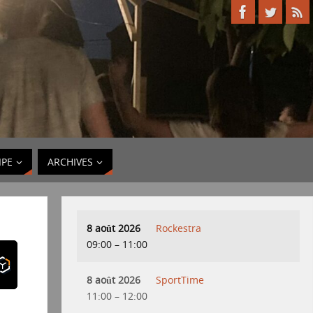
IPE
ARCHIVES
8 août 2026
Rockestra
09:00
–
11:00
8 août 2026
SportTime
11:00
–
12:00