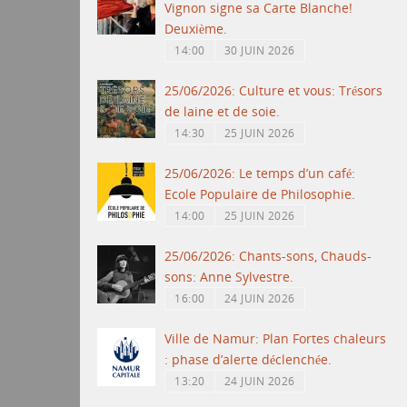
Vignon signe sa Carte Blanche!
Deuxième.
14:00
30 JUIN 2026
25/06/2026: Culture et vous: Trésors
de laine et de soie.
14:30
25 JUIN 2026
25/06/2026: Le temps d’un café:
Ecole Populaire de Philosophie.
14:00
25 JUIN 2026
25/06/2026: Chants-sons, Chauds-
sons: Anne Sylvestre.
16:00
24 JUIN 2026
Ville de Namur: Plan Fortes chaleurs
: phase d’alerte déclenchée.
13:20
24 JUIN 2026