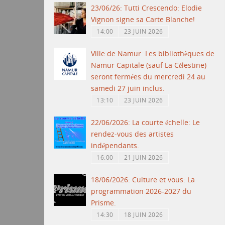
23/06/26: Tutti Crescendo: Elodie
Vignon signe sa Carte Blanche!
14:00
23 JUIN 2026
Ville de Namur: Les bibliothèques de
Namur Capitale (sauf La Célestine)
seront fermées du mercredi 24 au
samedi 27 juin inclus.
13:10
23 JUIN 2026
22/06/2026: La courte échelle: Le
rendez-vous des artistes
indépendants.
16:00
21 JUIN 2026
18/06/2026: Culture et vous: La
programmation 2026-2027 du
Prisme.
14:30
18 JUIN 2026