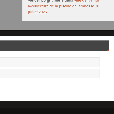
Vander Borght Marie
dans
Ville de Namur:
Réouverture de la piscine de Jambes le 28
juillet 2025