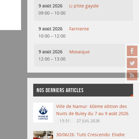
9 août 2026
Li p’tite gayole
09:00
–
10:00
9 août 2026
Farniente
10:00
–
12:00
9 août 2026
Mosaique
12:00
–
13:00
NOS DERNIERS ARTICLES
Ville de Namur: 60ème édition des
Nuits de Buley du 7 au 9 août 2026.
15:51
27 JUIL 2026
30/06/26: Tutti Crescendo: Elodie