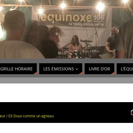
GRILLE HORAIRE
LES ÉMISSIONS
LIVRE D’OR
L’ÉQU
nteur / 03 Doux comme un agneau