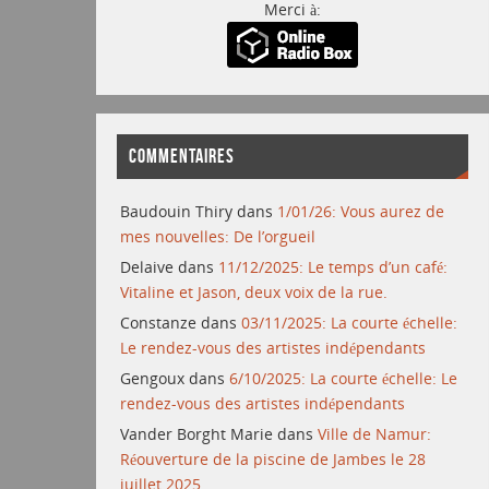
Merci à:
COMMENTAIRES
Baudouin Thiry
dans
1/01/26: Vous aurez de
mes nouvelles: De l’orgueil
Delaive
dans
11/12/2025: Le temps d’un café:
Vitaline et Jason, deux voix de la rue.
Constanze
dans
03/11/2025: La courte échelle:
Le rendez-vous des artistes indépendants
Gengoux
dans
6/10/2025: La courte échelle: Le
rendez-vous des artistes indépendants
Vander Borght Marie
dans
Ville de Namur:
Réouverture de la piscine de Jambes le 28
juillet 2025