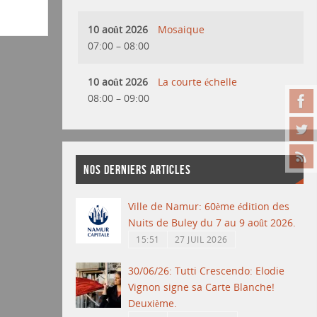
10 août 2026
Mosaique
07:00
–
08:00
10 août 2026
La courte échelle
08:00
–
09:00
NOS DERNIERS ARTICLES
Ville de Namur: 60ème édition des
Nuits de Buley du 7 au 9 août 2026.
15:51
27 JUIL 2026
30/06/26: Tutti Crescendo: Elodie
Vignon signe sa Carte Blanche!
Deuxième.