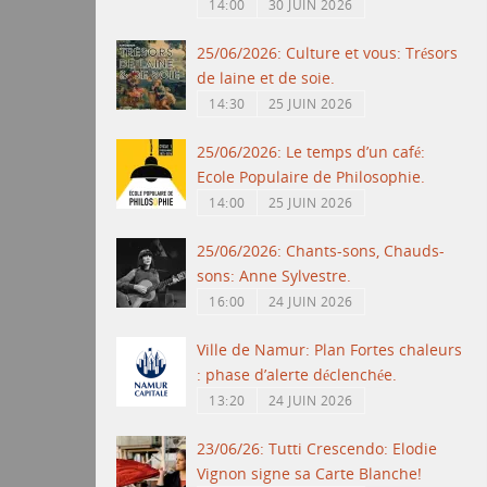
14:00
30 JUIN 2026
25/06/2026: Culture et vous: Trésors
de laine et de soie.
14:30
25 JUIN 2026
25/06/2026: Le temps d’un café:
Ecole Populaire de Philosophie.
14:00
25 JUIN 2026
25/06/2026: Chants-sons, Chauds-
sons: Anne Sylvestre.
16:00
24 JUIN 2026
Ville de Namur: Plan Fortes chaleurs
: phase d’alerte déclenchée.
13:20
24 JUIN 2026
23/06/26: Tutti Crescendo: Elodie
Vignon signe sa Carte Blanche!