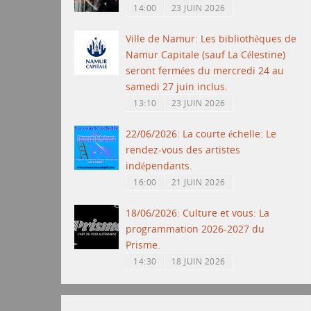
14:00
23 JUIN 2026
Ville de Namur: Les bibliothèques de
Namur Capitale (sauf La Célestine)
seront fermées du mercredi 24 au
samedi 27 juin inclus.
13:10
23 JUIN 2026
22/06/2026: La courte échelle: Le
rendez-vous des artistes
indépendants.
16:00
21 JUIN 2026
18/06/2026: Culture et vous: La
programmation 2026-2027 du
Prisme.
14:30
18 JUIN 2026