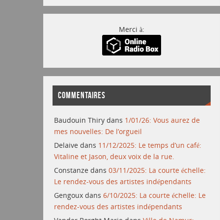
Merci à:
COMMENTAIRES
Baudouin Thiry
dans
1/01/26: Vous aurez de
mes nouvelles: De l’orgueil
Delaive
dans
11/12/2025: Le temps d’un café:
Vitaline et Jason, deux voix de la rue.
Constanze
dans
03/11/2025: La courte échelle:
Le rendez-vous des artistes indépendants
Gengoux
dans
6/10/2025: La courte échelle: Le
rendez-vous des artistes indépendants