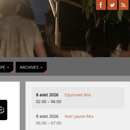
IPE
ARCHIVES
8 août 2026
Equinoxe Mix
02:00
–
06:00
8 août 2026
Noir Jaune Mix
06:00
–
07:00