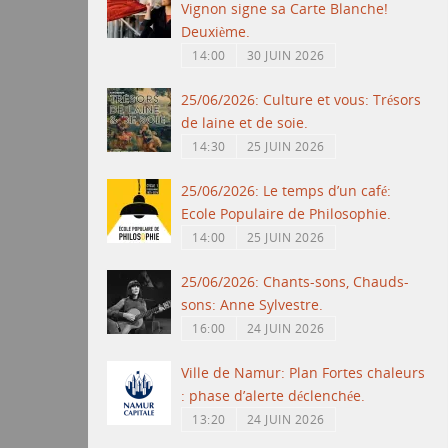
Vignon signe sa Carte Blanche!
Deuxième.
14:00
30 JUIN 2026
25/06/2026: Culture et vous: Trésors
de laine et de soie.
14:30
25 JUIN 2026
25/06/2026: Le temps d’un café:
Ecole Populaire de Philosophie.
14:00
25 JUIN 2026
25/06/2026: Chants-sons, Chauds-
sons: Anne Sylvestre.
16:00
24 JUIN 2026
Ville de Namur: Plan Fortes chaleurs
: phase d’alerte déclenchée.
13:20
24 JUIN 2026