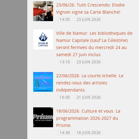
23/06/26: Tutti Crescendo: Elodie
Vignon signe sa Carte Blanche!
14:00
23 JUIN 2026
Ville de Namur: Les bibliothèques de
Namur Capitale (sauf La Célestine)
seront fermées du mercredi 24 au
samedi 27 juin inclus.
13:10
23 JUIN 2026
22/06/2026: La courte échelle: Le
rendez-vous des artistes
indépendants.
16:00
21 JUIN 2026
18/06/2026: Culture et vous: La
programmation 2026-2027 du
Prisme.
14:30
18 JUIN 2026