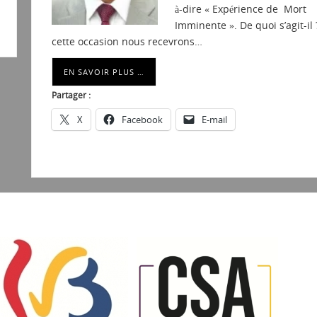
à-dire « Expérience de Mort
Imminente ». De quoi s’agit-il 
cette occasion nous recevrons…
EN SAVOIR PLUS …
Partager :
X
Facebook
E-mail