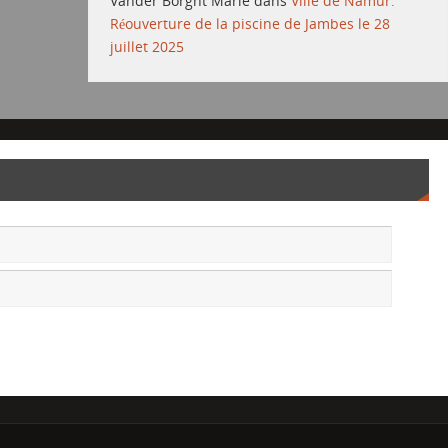
Vander Borght Marie
dans
Ville de Namur:
Réouverture de la piscine de Jambes le 28
juillet 2025