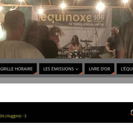
GRILLE HORAIRE
LES ÉMISSIONS
LIVRE D’OR
L’ÉQU
(N.I.Huggins) - 3