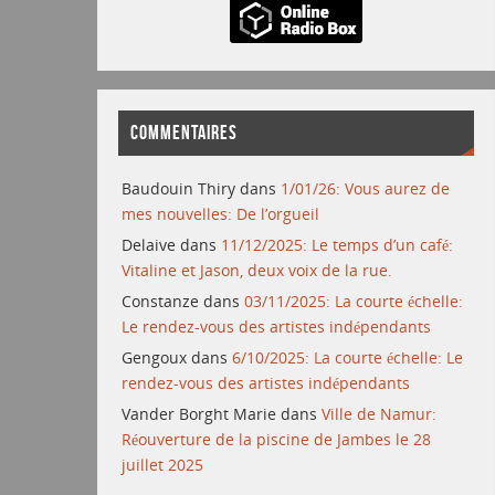
COMMENTAIRES
Baudouin Thiry
dans
1/01/26: Vous aurez de
mes nouvelles: De l’orgueil
Delaive
dans
11/12/2025: Le temps d’un café:
Vitaline et Jason, deux voix de la rue.
Constanze
dans
03/11/2025: La courte échelle:
Le rendez-vous des artistes indépendants
Gengoux
dans
6/10/2025: La courte échelle: Le
rendez-vous des artistes indépendants
Vander Borght Marie
dans
Ville de Namur:
Réouverture de la piscine de Jambes le 28
juillet 2025