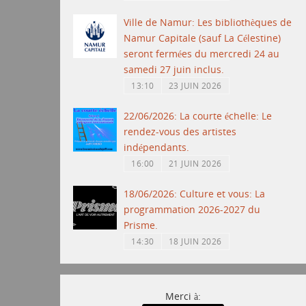
Ville de Namur: Les bibliothèques de
Namur Capitale (sauf La Célestine)
seront fermées du mercredi 24 au
samedi 27 juin inclus.
13:10
23 JUIN 2026
22/06/2026: La courte échelle: Le
rendez-vous des artistes
indépendants.
16:00
21 JUIN 2026
18/06/2026: Culture et vous: La
programmation 2026-2027 du
Prisme.
14:30
18 JUIN 2026
Merci à: