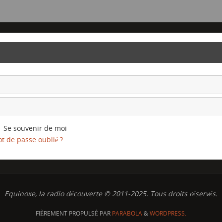
Se souvenir de moi
t de passe oublié ?
Equinoxe, la radio découverte © 2011-2025. Tous droits réservés.
FIÈREMENT PROPULSÉ PAR
PARABOLA
&
WORDPRESS.