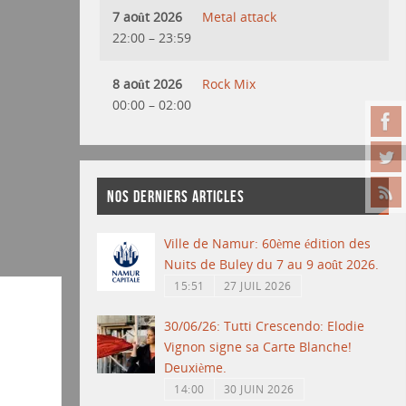
7 août 2026
Metal attack
22:00
–
23:59
8 août 2026
Rock Mix
00:00
–
02:00
NOS DERNIERS ARTICLES
Ville de Namur: 60ème édition des
Nuits de Buley du 7 au 9 août 2026.
15:51
27 JUIL 2026
30/06/26: Tutti Crescendo: Elodie
Vignon signe sa Carte Blanche!
Deuxième.
14:00
30 JUIN 2026