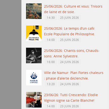
25/06/2026: Culture et vous: Trésors
de laine et de soie.
14:30
25 JUIN 2026
25/06/2026: Le temps d’un café:
Ecole Populaire de Philosophie.
14:00
25 JUIN 2026
25/06/2026: Chants-sons, Chauds-
sons: Anne Sylvestre.
16:00
24 JUIN 2026
Ville de Namur: Plan Fortes chaleurs
: phase d’alerte déclenchée.
13:20
24 JUIN 2026
23/06/26: Tutti Crescendo: Elodie
Vignon signe sa Carte Blanche!
14:00
23 JUIN 2026