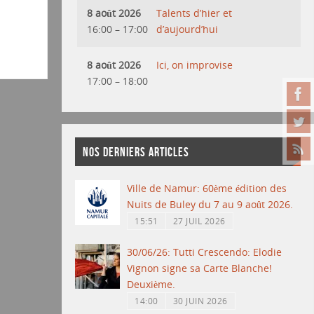
8 août 2026
Talents d’hier et
16:00
–
17:00
d’aujourd’hui
8 août 2026
Ici, on improvise
17:00
–
18:00
NOS DERNIERS ARTICLES
Ville de Namur: 60ème édition des
Nuits de Buley du 7 au 9 août 2026.
15:51
27 JUIL 2026
30/06/26: Tutti Crescendo: Elodie
Vignon signe sa Carte Blanche!
Deuxième.
14:00
30 JUIN 2026