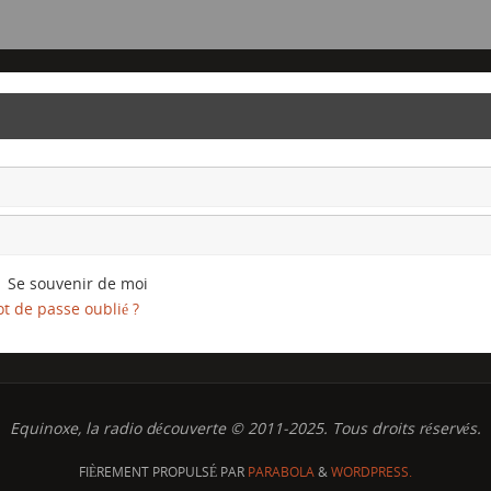
Se souvenir de moi
t de passe oublié ?
Equinoxe, la radio découverte © 2011-2025. Tous droits réservés.
FIÈREMENT PROPULSÉ PAR
PARABOLA
&
WORDPRESS.