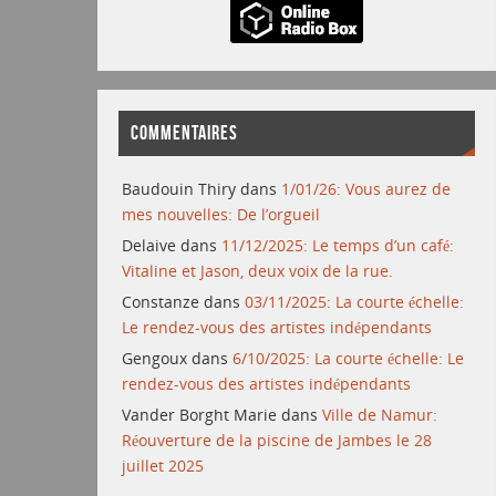
COMMENTAIRES
Baudouin Thiry
dans
1/01/26: Vous aurez de
mes nouvelles: De l’orgueil
Delaive
dans
11/12/2025: Le temps d’un café:
Vitaline et Jason, deux voix de la rue.
Constanze
dans
03/11/2025: La courte échelle:
Le rendez-vous des artistes indépendants
Gengoux
dans
6/10/2025: La courte échelle: Le
rendez-vous des artistes indépendants
Vander Borght Marie
dans
Ville de Namur:
Réouverture de la piscine de Jambes le 28
juillet 2025