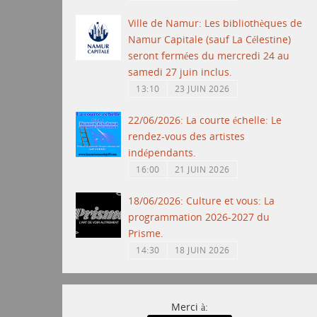
Ville de Namur: Les bibliothèques de
Namur Capitale (sauf La Célestine)
seront fermées du mercredi 24 au
samedi 27 juin inclus.
13:10
23 JUIN 2026
22/06/2026: La courte échelle: Le
rendez-vous des artistes
indépendants.
16:00
21 JUIN 2026
18/06/2026: Culture et vous: La
programmation 2026-2027 du
Prisme.
14:30
18 JUIN 2026
Merci à: