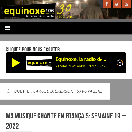
CLIQUEZ POUR NOUS ÉCOUTER:
Equinoxe, la radio découverte
Paroles d'écrivains: Redif 2026: Celui qui revient (K.Han) & Ann d'Angleterre (J.Deck)
ÉTIQUETTE :
CAROLL DICKERSON ’ SAVOYAGERS
Ma musique chante en Français: Semaine 19 –
2022