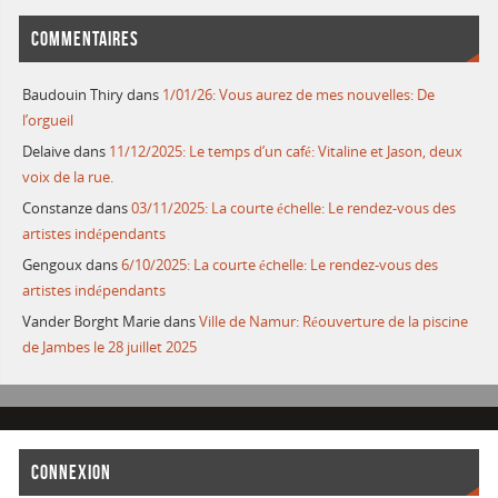
COMMENTAIRES
Baudouin Thiry
dans
1/01/26: Vous aurez de mes nouvelles: De
l’orgueil
Delaive
dans
11/12/2025: Le temps d’un café: Vitaline et Jason, deux
voix de la rue.
Constanze
dans
03/11/2025: La courte échelle: Le rendez-vous des
artistes indépendants
Gengoux
dans
6/10/2025: La courte échelle: Le rendez-vous des
artistes indépendants
Vander Borght Marie
dans
Ville de Namur: Réouverture de la piscine
de Jambes le 28 juillet 2025
CONNEXION