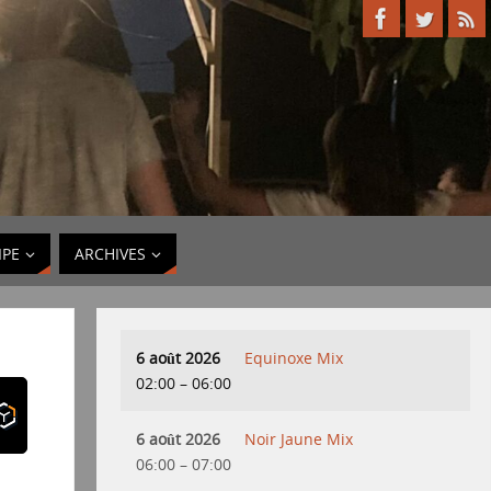
IPE
ARCHIVES
6 août 2026
Equinoxe Mix
02:00
–
06:00
6 août 2026
Noir Jaune Mix
06:00
–
07:00