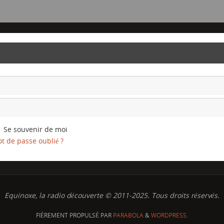
Se souvenir de moi
t de passe oublié ?
Equinoxe, la radio découverte © 2011-2025. Tous droits réservés.
FIÈREMENT PROPULSÉ PAR
PARABOLA
&
WORDPRESS.