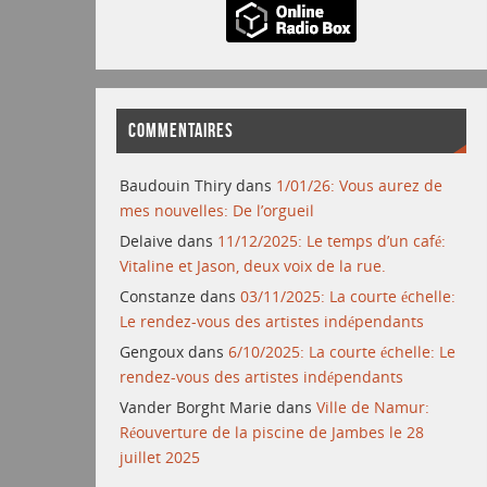
COMMENTAIRES
Baudouin Thiry
dans
1/01/26: Vous aurez de
mes nouvelles: De l’orgueil
Delaive
dans
11/12/2025: Le temps d’un café:
Vitaline et Jason, deux voix de la rue.
Constanze
dans
03/11/2025: La courte échelle:
Le rendez-vous des artistes indépendants
Gengoux
dans
6/10/2025: La courte échelle: Le
rendez-vous des artistes indépendants
Vander Borght Marie
dans
Ville de Namur:
Réouverture de la piscine de Jambes le 28
juillet 2025