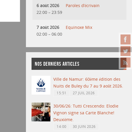
6 août 2026
Paroles d’écrivain
22:00
–
23:59
7 août 2026
Equinoxe Mix
02:00
–
06:00
NOS DERNIERS ARTICLES
Ville de Namur: 60ème édition des
Nuits de Buley du 7 au 9 août 2026.
15:51
27 JUIL 2026
30/06/26: Tutti Crescendo: Elodie
Vignon signe sa Carte Blanche!
Deuxième.
14:00
30 JUIN 2026