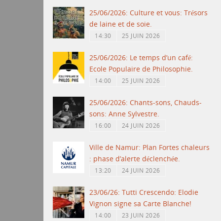
25/06/2026: Culture et vous: Trésors
de laine et de soie.
14:30
25 JUIN 2026
25/06/2026: Le temps d’un café:
Ecole Populaire de Philosophie.
14:00
25 JUIN 2026
25/06/2026: Chants-sons, Chauds-
sons: Anne Sylvestre.
16:00
24 JUIN 2026
Ville de Namur: Plan Fortes chaleurs
: phase d’alerte déclenchée.
13:20
24 JUIN 2026
23/06/26: Tutti Crescendo: Elodie
Vignon signe sa Carte Blanche!
14:00
23 JUIN 2026