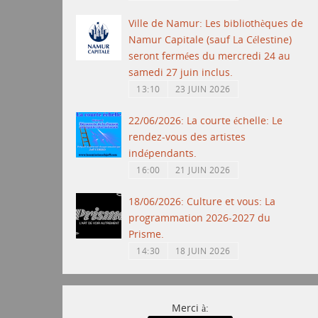
Ville de Namur: Les bibliothèques de
Namur Capitale (sauf La Célestine)
seront fermées du mercredi 24 au
samedi 27 juin inclus.
13:10
23 JUIN 2026
22/06/2026: La courte échelle: Le
rendez-vous des artistes
indépendants.
16:00
21 JUIN 2026
18/06/2026: Culture et vous: La
programmation 2026-2027 du
Prisme.
14:30
18 JUIN 2026
Merci à: