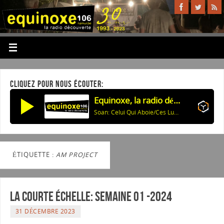
CLIQUEZ POUR NOUS ÉCOUTER:
Equinoxe, la radio découverte
Soan: Celui Qui Aboie/Ces Lumières
ÉTIQUETTE :
AM PROJECT
La courte échelle: semaine 01 -2024
31 DÉCEMBRE 2023