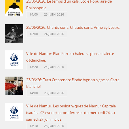
25/06/2026: Le temps d’un café: Ecole Populaire de
Philosophie.
14:00
25 JUIN 2026
25/06/2026: Chants-sons, Chauds-sons: Anne Sylvestre.
16:00
24 JUIN 2026
Ville de Namur: Plan Fortes chaleurs : phase d’alerte
déclenchée.
13:20
24 JUIN 2026
23/06/26: Tutti Crescendo: Elodie Vignon signe sa Carte
Blanche!
14:00
23 JUIN 2026
Ville de Namur: Les bibliothèques de Namur Capitale
(sauf La Célestine) seront fermées du mercredi 24 au
samedi 27 juin inclus.
13:10
23 JUIN 2026