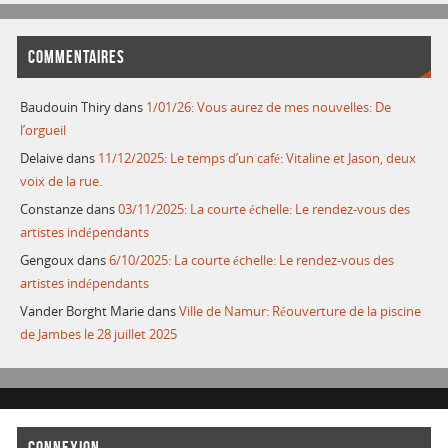
COMMENTAIRES
Baudouin Thiry
dans
1/01/26: Vous aurez de mes nouvelles: De
l’orgueil
Delaive
dans
11/12/2025: Le temps d’un café: Vitaline et Jason, deux
voix de la rue.
Constanze
dans
03/11/2025: La courte échelle: Le rendez-vous des
artistes indépendants
Gengoux
dans
6/10/2025: La courte échelle: Le rendez-vous des
artistes indépendants
Vander Borght Marie
dans
Ville de Namur: Réouverture de la piscine
de Jambes le 28 juillet 2025
CONNEXION