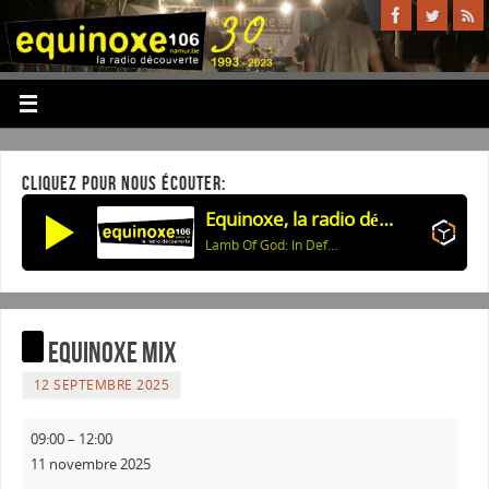
CLIQUEZ POUR NOUS ÉCOUTER:
Equinoxe, la radio découverte
Lamb Of God: In Defense Of Your Good Name
Equinoxe Mix
12 SEPTEMBRE 2025
09:00
–
12:00
11 novembre 2025