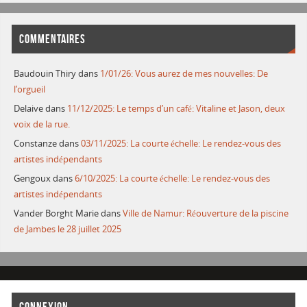
COMMENTAIRES
Baudouin Thiry
dans
1/01/26: Vous aurez de mes nouvelles: De
l’orgueil
Delaive
dans
11/12/2025: Le temps d’un café: Vitaline et Jason, deux
voix de la rue.
Constanze
dans
03/11/2025: La courte échelle: Le rendez-vous des
artistes indépendants
Gengoux
dans
6/10/2025: La courte échelle: Le rendez-vous des
artistes indépendants
Vander Borght Marie
dans
Ville de Namur: Réouverture de la piscine
de Jambes le 28 juillet 2025
CONNEXION