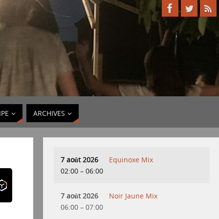
IPE
ARCHIVES
7 août 2026
Equinoxe Mix
02:00
–
06:00
7 août 2026
Noir Jaune Mix
06:00
–
07:00