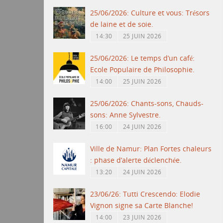
25/06/2026: Culture et vous: Trésors
de laine et de soie.
14:30
25 JUIN 2026
25/06/2026: Le temps d’un café:
Ecole Populaire de Philosophie.
14:00
25 JUIN 2026
25/06/2026: Chants-sons, Chauds-
sons: Anne Sylvestre.
16:00
24 JUIN 2026
Ville de Namur: Plan Fortes chaleurs
: phase d’alerte déclenchée.
13:20
24 JUIN 2026
23/06/26: Tutti Crescendo: Elodie
Vignon signe sa Carte Blanche!
14:00
23 JUIN 2026