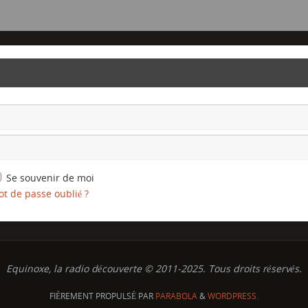
Se souvenir de moi
t de passe oublié ?
Equinoxe, la radio découverte © 2011-2025. Tous droits réservés.
FIÈREMENT PROPULSÉ PAR
PARABOLA
&
WORDPRESS.