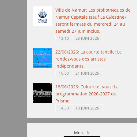
Ville de Namur: Les bibliothèques de
Namur Capitale (sauf La Célestine)
seront fermées du mercredi 24 au
samedi 27 juin inclus.
13:10
23 JUIN 2026
22/06/2026: La courte échelle: Le
rendez-vous des artistes
indépendants.
16:00
21 JUIN 2026
18/06/2026: Culture et vous: La
programmation 2026-2027 du
Prisme.
14:30
18 JUIN 2026
Merci à: