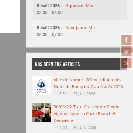
8 août 2026
Equinoxe Mix
02:00
–
06:00
8 août 2026
Noir Jaune Mix
06:00
–
07:00
NOS DERNIERS ARTICLES
Ville de Namur: 60ème édition des
Nuits de Buley du 7 au 9 août 2026.
15:51
27 JUIL 2026
30/06/26: Tutti Crescendo: Elodie
Vignon signe sa Carte Blanche!
Deuxième.
14:00
30 JUIN 2026