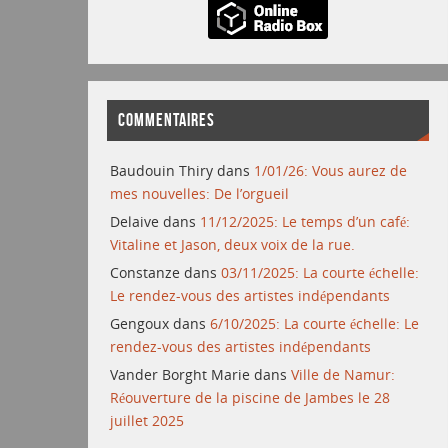
COMMENTAIRES
Baudouin Thiry
dans
1/01/26: Vous aurez de
mes nouvelles: De l’orgueil
Delaive
dans
11/12/2025: Le temps d’un café:
Vitaline et Jason, deux voix de la rue.
Constanze
dans
03/11/2025: La courte échelle:
Le rendez-vous des artistes indépendants
Gengoux
dans
6/10/2025: La courte échelle: Le
rendez-vous des artistes indépendants
Vander Borght Marie
dans
Ville de Namur:
Réouverture de la piscine de Jambes le 28
juillet 2025