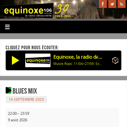
CLIQUEZ POUR NOUS ÉCOUTER:
Equinoxe, la radio découverte
Musée Rops: 11/04>27/09: Expo: Colectionnez
Blues Mix
14 SEPTEMBRE 2025
22:00
–
23:59
9 août 2026