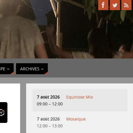
IPE
ARCHIVES
7 août 2026
Equinoxe Mix
09:00
–
12:00
7 août 2026
Mosaique
12:00
–
13:00