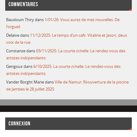
COMMENTAIRES
Baudouin Thiry
dans
1/01/26: Vous aurez de mes nouvelles: De
l’orgueil
Delaive
dans
11/12/2025: Le temps d’un café: Vitaline et Jason, deux
voix de la rue.
Constanze
dans
03/11/2025: La courte échelle: Le rendez-vous des
artistes indépendants
Gengoux
dans
6/10/2025: La courte échelle: Le rendez-vous des
artistes indépendants
Vander Borght Marie
dans
Ville de Namur: Réouverture de la piscine
de Jambes le 28 juillet 2025
CONNEXION