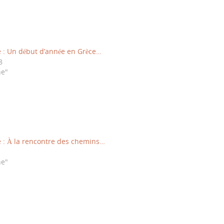
e : Un début d’année en Grèce…
8
ne"
e : À la rencontre des chemins…
ne"