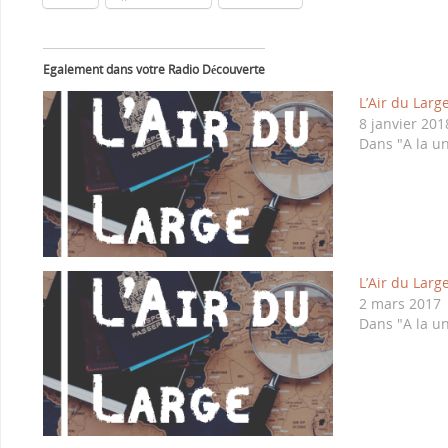
Egalement dans votre Radio Découverte
L’Air du Larg
8 janvier 201
Dans "A la u
L’Air du Larg
2 mars 2017
Dans "A la u