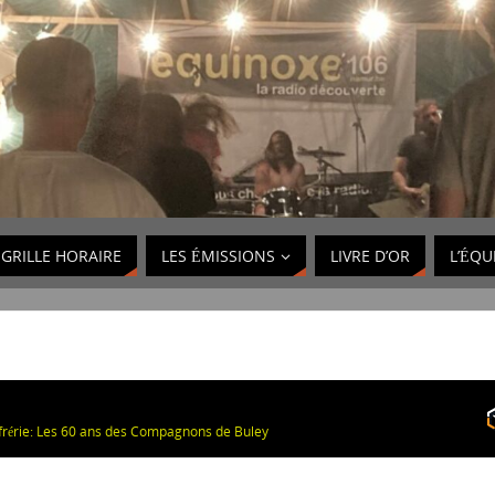
GRILLE HORAIRE
LES ÉMISSIONS
LIVRE D’OR
L’ÉQU
frérie: Les 60 ans des Compagnons de Buley