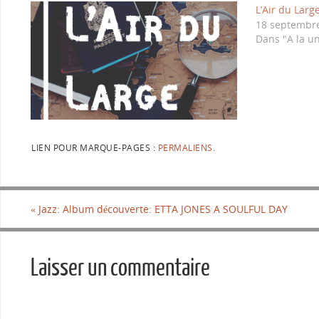
L’Air du Large
18 septembr
Dans "A la u
LIEN POUR MARQUE-PAGES :
PERMALIENS
.
«
Jazz: Album découverte: ETTA JONES A SOULFUL DAY
Laisser un commentaire