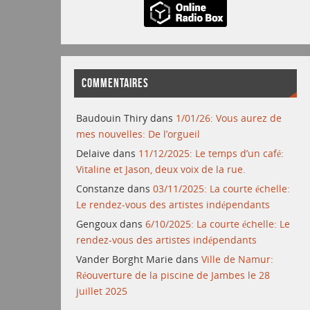
COMMENTAIRES
Baudouin Thiry
dans
1/01/26: Vous aurez de
mes nouvelles: De l’orgueil
Delaive
dans
11/12/2025: Le temps d’un café:
Vitaline et Jason, deux voix de la rue.
Constanze
dans
03/11/2025: La courte échelle:
Le rendez-vous des artistes indépendants
Gengoux
dans
6/10/2025: La courte échelle: Le
rendez-vous des artistes indépendants
Vander Borght Marie
dans
Ville de Namur:
Réouverture de la piscine de Jambes le 28
juillet 2025