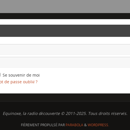
Se souvenir de moi
t de passe oublié ?
Equinoxe, la radio découverte © 2011-2025. Tous droits réservés.
FIÈREMENT PROPULSÉ PAR
PARABOLA
&
WORDPRESS.