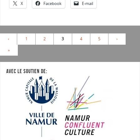
X
Facebook
E-mail
‹
1
2
3
4
5
›
»
AVEC LE SOUTIEN DE: