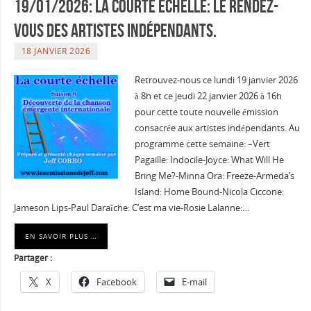
19/01/2026: La courte échelle: Le rendez-
vous des artistes indépendants.
18 JANVIER 2026
Retrouvez-nous ce lundi 19 janvier 2026
à 8h et ce jeudi 22 janvier 2026 à 16h
pour cette toute nouvelle émission
consacrée aux artistes indépendants. Au
programme cette semaine: –Vert
Pagaille: Indocile-Joyce: What Will He
Bring Me?-Minna Ora: Freeze-Armeda’s
Island: Home Bound-Nicola Ciccone:
Jameson Lips-Paul Daraîche: C’est ma vie-Rosie Lalanne:…
EN SAVOIR PLUS …
Partager :
X
Facebook
E-mail