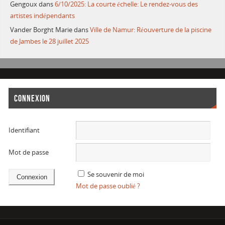
Gengoux
dans
6/10/2025: La courte échelle: Le rendez-vous des
artistes indépendants
Vander Borght Marie
dans
Ville de Namur: Réouverture de la piscine
de Jambes le 28 juillet 2025
CONNEXION
Identifiant
Mot de passe
Se souvenir de moi
Mot de passe oublié ?