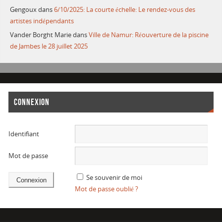
Gengoux
dans
6/10/2025: La courte échelle: Le rendez-vous des
artistes indépendants
Vander Borght Marie
dans
Ville de Namur: Réouverture de la piscine
de Jambes le 28 juillet 2025
CONNEXION
Identifiant
Mot de passe
Se souvenir de moi
Mot de passe oublié ?