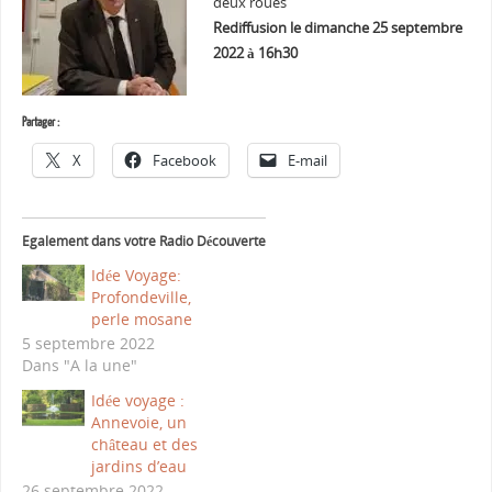
deux roues
Rediffusion le dimanche 25 septembre
2022 à 16h30
Partager :
X
Facebook
E-mail
Egalement dans votre Radio Découverte
Idée Voyage:
Profondeville,
perle mosane
5 septembre 2022
Dans "A la une"
Idée voyage :
Annevoie, un
château et des
jardins d’eau
26 septembre 2022