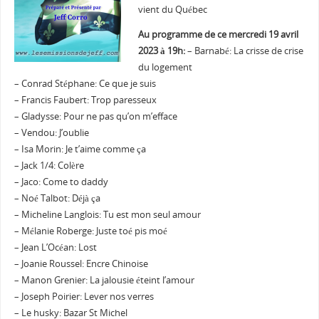
vient du Québec
Au programme de ce mercredi 19 avril
2023 à 19h:
– Barnabé: La crisse de crise
du logement
– Conrad Stéphane: Ce que je suis
– Francis Faubert: Trop paresseux
– Gladysse: Pour ne pas qu’on m’efface
– Vendou: J’oublie
– Isa Morin: Je t’aime comme ça
– Jack 1/4: Colère
– Jaco: Come to daddy
– Noé Talbot: Déjà ça
– Micheline Langlois: Tu est mon seul amour
– Mélanie Roberge: Juste toé pis moé
– Jean L’Océan: Lost
– Joanie Roussel: Encre Chinoise
– Manon Grenier: La jalousie éteint l’amour
– Joseph Poirier: Lever nos verres
– Le husky: Bazar St Michel