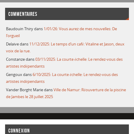
COMMENTAIRES
Baudouin Thiry
dans
1/01/26: Vous aurez de mes nouvelles: De
l’orgueil
Delaive
dans
11/12/2025: Le temps d’un café: Vitaline et Jason, deux
voix de la rue.
Constanze
dans
03/11/2025: La courte échelle: Le rendez-vous des
artistes indépendants
Gengoux
dans
6/10/2025: La courte échelle: Le rendez-vous des
artistes indépendants
Vander Borght Marie
dans
Ville de Namur: Réouverture de la piscine
de Jambes le 28 juillet 2025
CONNEXION