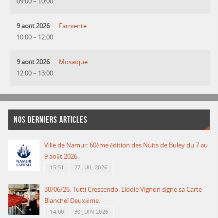
09:00
–
10:00
9 août 2026
Farniente
10:00
–
12:00
9 août 2026
Mosaique
12:00
–
13:00
NOS DERNIERS ARTICLES
Ville de Namur: 60ème édition des Nuits de Buley du 7 au
9 août 2026.
15:51
27 JUIL 2026
30/06/26: Tutti Crescendo: Elodie Vignon signe sa Carte
Blanche! Deuxième.
14:00
30 JUIN 2026