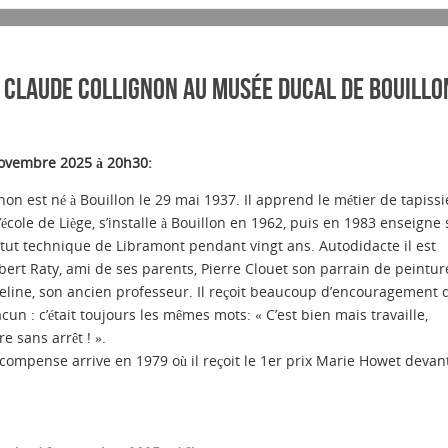
 Claude Collignon au musée ducal de Bouillo
novembre 2025 à 20h30:
non est né à Bouillon le 29 mai 1937. Il apprend le métier de tapissi
’école de Liège, s’installe à Bouillon en 1962, puis en 1983 enseigne
stitut technique de Libramont pendant vingt ans. Autodidacte il est
lbert Raty, ami de ses parents, Pierre Clouet son parrain de peintur
line, son ancien professeur. Il reçoit beaucoup d’encouragement 
cun : c’était toujours les mêmes mots: « C’est bien mais travaille,
re sans arrêt ! ».
écompense arrive en 1979 où il reçoit le 1er prix Marie Howet devan