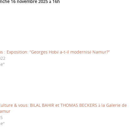
anche 16 novembre 2025 à 16h
s : Exposition: “Georges Hobé a-t-il modernisé Namur?”
022
ne"
Culture & vous: BILAL BAHIR et THOMAS BECKERS à la Galerie de
Namur
25
ne"