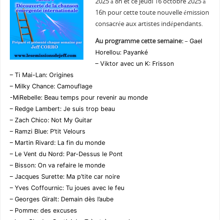
2025 à 8h et ce jeudi 16 octobre 2025 à
16h pour cette toute nouvelle émission
consacrée aux artistes indépendants.
Au programme cette semaine:
–
Gael
Horellou: Payanké
– Viktor avec un K: Frisson
– Ti Mai-Lan: Origines
– Milky Chance: Camouflage
-MiRebelle: Beau temps pour revenir au monde
– Redge Lambert: Je suis trop beau
– Zach Chico: Not My Guitar
– Ramzi Blue: P’tit Velours
– Martin Rivard: La fin du monde
– Le Vent du Nord: Par-Dessus le Pont
– Bisson: On va refaire le monde
– Jacques Surette: Ma p’tite car noire
– Yves Coffournic: Tu joues avec le feu
– Georges Giralt: Demain dès l’aube
– Pomme: des excuses