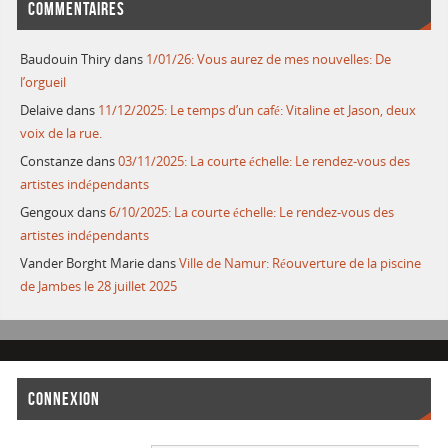
COMMENTAIRES
Baudouin Thiry
dans
1/01/26: Vous aurez de mes nouvelles: De
l’orgueil
Delaive
dans
11/12/2025: Le temps d’un café: Vitaline et Jason, deux
voix de la rue.
Constanze
dans
03/11/2025: La courte échelle: Le rendez-vous des
artistes indépendants
Gengoux
dans
6/10/2025: La courte échelle: Le rendez-vous des
artistes indépendants
Vander Borght Marie
dans
Ville de Namur: Réouverture de la piscine
de Jambes le 28 juillet 2025
CONNEXION