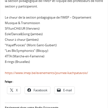
la section pédagogique de l’IMEP et l’équipe des professeurs de notre
section y participeront.
Le chœur de la section pédagogique de l’IMEP – Département
Musique & Transmission
SFXunCHŒUR (Verviers)
Eole’Dance&Song (Jambes)
Chœur à chœur (Jambes)
“Hayeff’voices” (Mont-Saint-Guibert)
“Les BlicSymphonics” (Blicquy)
4TTA (Marche-en-Famenne)
8 rings (Bruxelles)
https://www.imep.be/evenements/journee-kachpatavoix/
Partager :
X
Facebook
E-mail
Egalement dans votre Radio Découverte