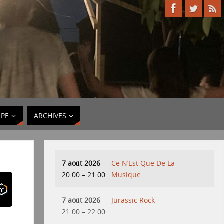
IPE
ARCHIVES
7 août 2026
Ce N’Est Que De La
20:00
–
21:00
Musique
7 août 2026
Jurassic Rock
21:00
–
22:00