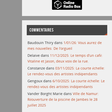
COMMENTAIRES
Baudouin Thiry
dans
1/01/26: Vous aurez de
mes nouvelles: De l’orgueil
Delaive
dans
11/12/2025: Le temps d’un café:
Vitaline et Jason, deux voix de la rue.
Constanze
dans
03/11/2025: La courte échelle:
Le rendez-vous des artistes indépendants
Gengoux
dans
6/10/2025: La courte échelle: Le
rendez-vous des artistes indépendants
Vander Borght Marie
dans
Ville de Namur:
Réouverture de la piscine de Jambes le 28
juillet 2025