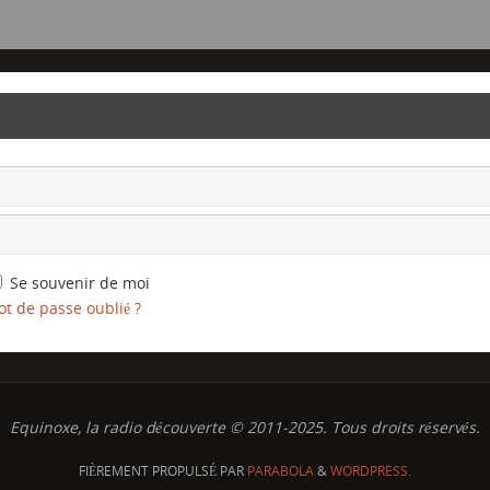
Se souvenir de moi
t de passe oublié ?
Equinoxe, la radio découverte © 2011-2025. Tous droits réservés.
FIÈREMENT PROPULSÉ PAR
PARABOLA
&
WORDPRESS.