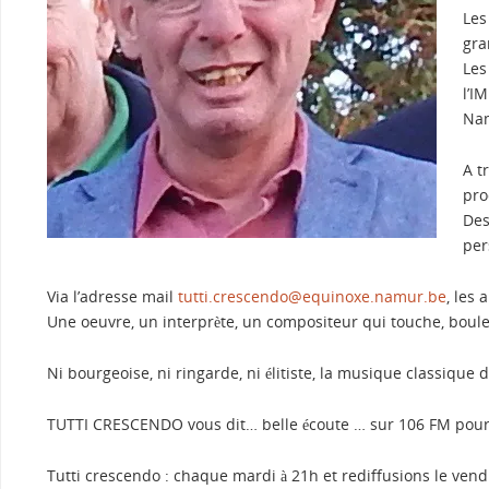
Les
gra
Les
l’I
Nam
A t
pro
Des
per
Via l’adresse mail
tutti.crescendo@equinoxe.namur.be
, les 
Une oeuvre, un interprète, un compositeur qui touche, boul
Ni bourgeoise, ni ringarde, ni élitiste, la musique classique dé
TUTTI CRESCENDO vous dit… belle écoute … sur 106 FM pour 
Tutti crescendo : chaque mardi à 21h et rediffusions le vend