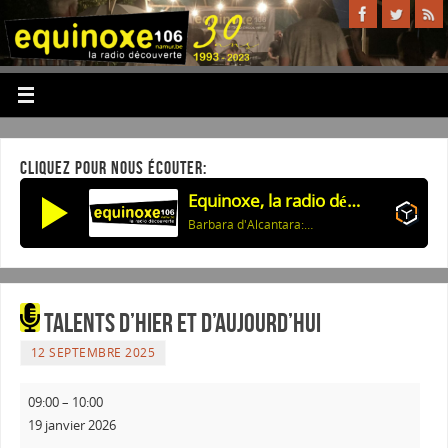
CLIQUEZ POUR NOUS ÉCOUTER:
Equinoxe, la radio découverte
Barbara d'Alcantara: Si je n'aimais que toi en toi, Anna de Noaïlles, musique: Julos Beaucarne
Talents d’hier et d’aujourd’hui
12 SEPTEMBRE 2025
09:00
–
10:00
19 janvier 2026