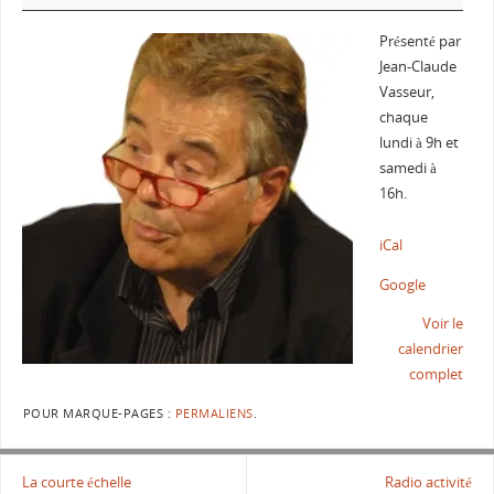
Présenté par
Jean-Claude
Vasseur,
chaque
lundi à 9h et
samedi à
16h.
iCal
Google
Voir le
calendrier
complet
POUR MARQUE-PAGES :
PERMALIENS
.
La courte échelle
Radio activité