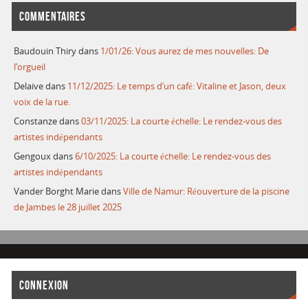
COMMENTAIRES
Baudouin Thiry
dans
1/01/26: Vous aurez de mes nouvelles: De
l’orgueil
Delaive
dans
11/12/2025: Le temps d’un café: Vitaline et Jason, deux
voix de la rue.
Constanze
dans
03/11/2025: La courte échelle: Le rendez-vous des
artistes indépendants
Gengoux
dans
6/10/2025: La courte échelle: Le rendez-vous des
artistes indépendants
Vander Borght Marie
dans
Ville de Namur: Réouverture de la piscine
de Jambes le 28 juillet 2025
CONNEXION