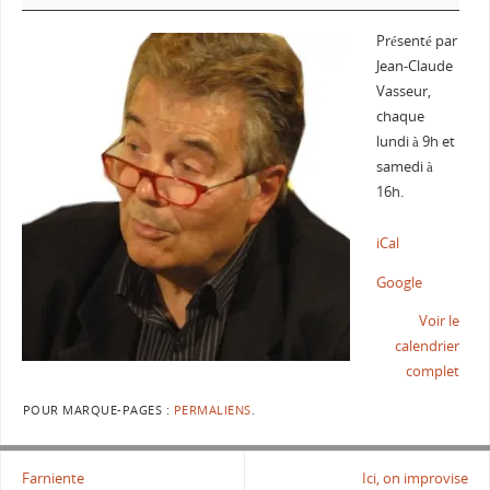
Présenté par
Jean-Claude
Vasseur,
chaque
lundi à 9h et
samedi à
16h.
iCal
Google
Voir le
calendrier
complet
POUR MARQUE-PAGES :
PERMALIENS
.
Farniente
Ici, on improvise