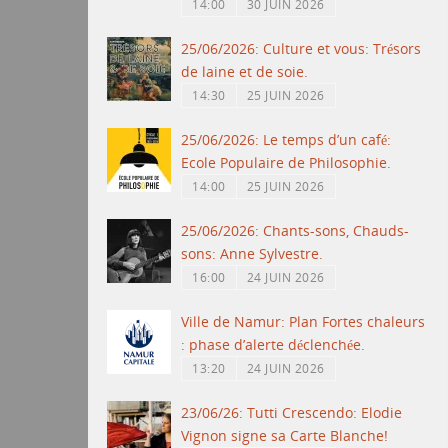
14:00
30 JUIN 2026
25/06/2026: Culture et vous: Trésors
de laine et de soie.
14:30
25 JUIN 2026
25/06/2026: Le temps d’un café:
Ecole Populaire de Philosophie.
14:00
25 JUIN 2026
25/06/2026: Chants-sons, Chauds-
sons: Anne Sylvestre.
16:00
24 JUIN 2026
Ville de Namur: Plan Fortes chaleurs
: phase d’alerte déclenchée.
13:20
24 JUIN 2026
23/06/26: Tutti Crescendo: Elodie
Vignon signe sa Carte Blanche!