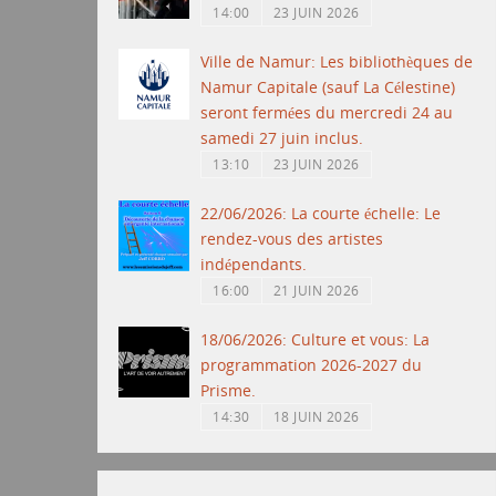
14:00
23 JUIN 2026
Ville de Namur: Les bibliothèques de
Namur Capitale (sauf La Célestine)
seront fermées du mercredi 24 au
samedi 27 juin inclus.
13:10
23 JUIN 2026
22/06/2026: La courte échelle: Le
rendez-vous des artistes
indépendants.
16:00
21 JUIN 2026
18/06/2026: Culture et vous: La
programmation 2026-2027 du
Prisme.
14:30
18 JUIN 2026