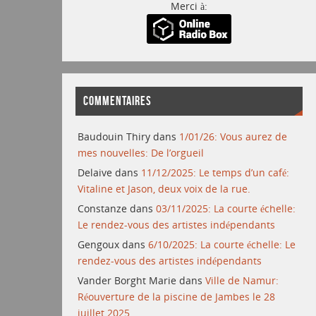
Merci à:
COMMENTAIRES
Baudouin Thiry
dans
1/01/26: Vous aurez de
mes nouvelles: De l’orgueil
Delaive
dans
11/12/2025: Le temps d’un café:
Vitaline et Jason, deux voix de la rue.
Constanze
dans
03/11/2025: La courte échelle:
Le rendez-vous des artistes indépendants
Gengoux
dans
6/10/2025: La courte échelle: Le
rendez-vous des artistes indépendants
Vander Borght Marie
dans
Ville de Namur:
Réouverture de la piscine de Jambes le 28
juillet 2025