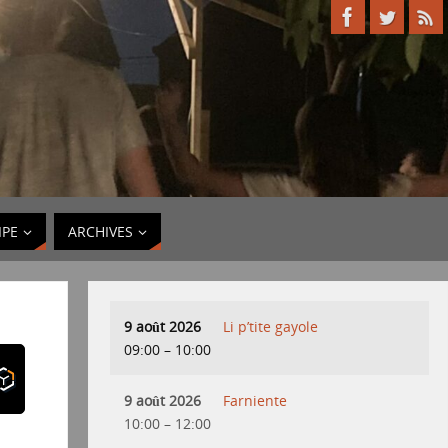
IPE
ARCHIVES
9 août 2026
Li p’tite gayole
09:00
–
10:00
9 août 2026
Farniente
10:00
–
12:00