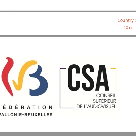
Country 
12 avri