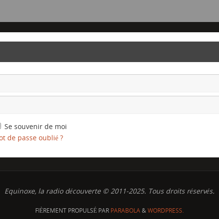
Se souvenir de moi
t de passe oublié ?
Equinoxe, la radio découverte © 2011-2025. Tous droits réservés.
FIÈREMENT PROPULSÉ PAR
PARABOLA
&
WORDPRESS.