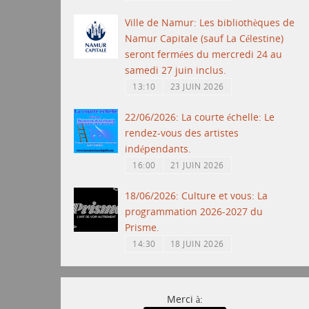
Ville de Namur: Les bibliothèques de
Namur Capitale (sauf La Célestine)
seront fermées du mercredi 24 au
samedi 27 juin inclus.
13:10
23 JUIN 2026
22/06/2026: La courte échelle: Le
rendez-vous des artistes
indépendants.
16:00
21 JUIN 2026
18/06/2026: Culture et vous: La
programmation 2026-2027 du
Prisme.
14:30
18 JUIN 2026
Merci à: