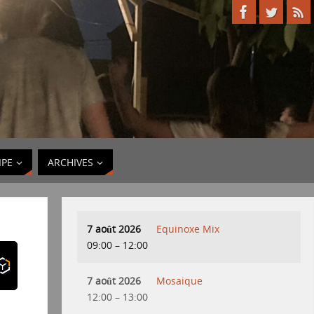
IPE
ARCHIVES
7 août 2026
Equinoxe Mix
09:00
–
12:00
7 août 2026
Mosaique
12:00
–
13:00