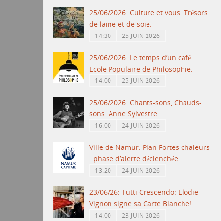
25/06/2026: Culture et vous: Trésors
de laine et de soie.
14:30
25 JUIN 2026
25/06/2026: Le temps d’un café:
Ecole Populaire de Philosophie.
14:00
25 JUIN 2026
25/06/2026: Chants-sons, Chauds-
sons: Anne Sylvestre.
16:00
24 JUIN 2026
Ville de Namur: Plan Fortes chaleurs
: phase d’alerte déclenchée.
13:20
24 JUIN 2026
23/06/26: Tutti Crescendo: Elodie
Vignon signe sa Carte Blanche!
14:00
23 JUIN 2026