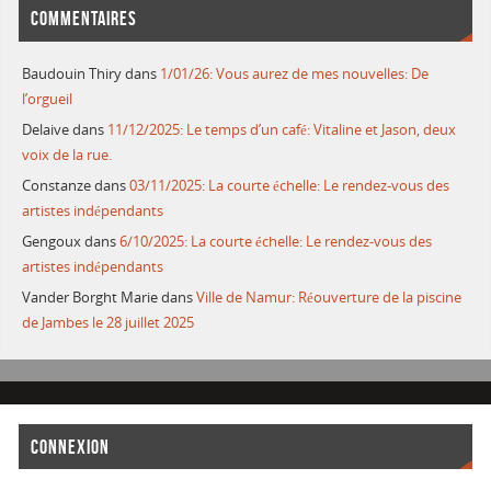
COMMENTAIRES
Baudouin Thiry
dans
1/01/26: Vous aurez de mes nouvelles: De
l’orgueil
Delaive
dans
11/12/2025: Le temps d’un café: Vitaline et Jason, deux
voix de la rue.
Constanze
dans
03/11/2025: La courte échelle: Le rendez-vous des
artistes indépendants
Gengoux
dans
6/10/2025: La courte échelle: Le rendez-vous des
artistes indépendants
Vander Borght Marie
dans
Ville de Namur: Réouverture de la piscine
de Jambes le 28 juillet 2025
CONNEXION