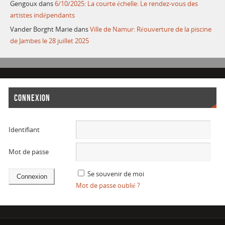
Gengoux
dans
6/10/2025: La courte échelle: Le rendez-vous des
artistes indépendants
Vander Borght Marie
dans
Ville de Namur: Réouverture de la piscine
de Jambes le 28 juillet 2025
CONNEXION
Identifiant
Mot de passe
Se souvenir de moi
Mot de passe oublié ?