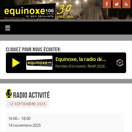
CLIQUEZ POUR NOUS ÉCOUTER:
Equinoxe, la radio découverte
Paroles d'écrivains: Redif 2026: Celui qui revient (K.Han) & Ann d'Angleterre (J.Deck)
Radio activité
12 SEPTEMBRE 2025
16:00
–
18:00
14 novembre 2025