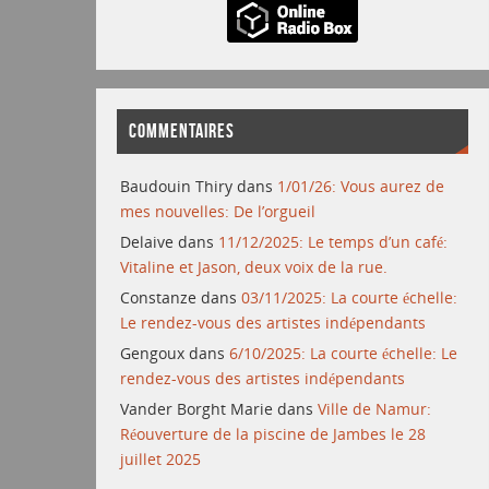
COMMENTAIRES
Baudouin Thiry
dans
1/01/26: Vous aurez de
mes nouvelles: De l’orgueil
Delaive
dans
11/12/2025: Le temps d’un café:
Vitaline et Jason, deux voix de la rue.
Constanze
dans
03/11/2025: La courte échelle:
Le rendez-vous des artistes indépendants
Gengoux
dans
6/10/2025: La courte échelle: Le
rendez-vous des artistes indépendants
Vander Borght Marie
dans
Ville de Namur:
Réouverture de la piscine de Jambes le 28
juillet 2025