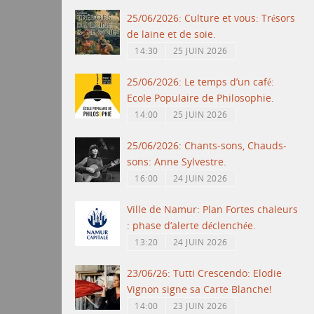
25/06/2026: Culture et vous: Trésors
de laine et de soie.
14:30
25 JUIN 2026
25/06/2026: Le temps d’un café:
Ecole Populaire de Philosophie.
14:00
25 JUIN 2026
25/06/2026: Chants-sons, Chauds-
sons: Anne Sylvestre.
16:00
24 JUIN 2026
Ville de Namur: Plan Fortes chaleurs
: phase d’alerte déclenchée.
13:20
24 JUIN 2026
23/06/26: Tutti Crescendo: Elodie
Vignon signe sa Carte Blanche!
14:00
23 JUIN 2026