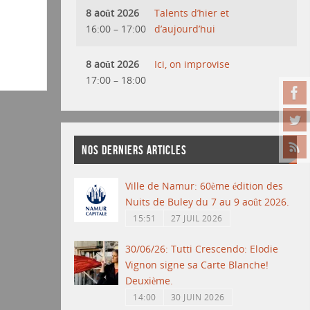
8 août 2026
Talents d’hier et
16:00
–
17:00
d’aujourd’hui
8 août 2026
Ici, on improvise
17:00
–
18:00
NOS DERNIERS ARTICLES
Ville de Namur: 60ème édition des
Nuits de Buley du 7 au 9 août 2026.
15:51
27 JUIL 2026
30/06/26: Tutti Crescendo: Elodie
Vignon signe sa Carte Blanche!
Deuxième.
14:00
30 JUIN 2026