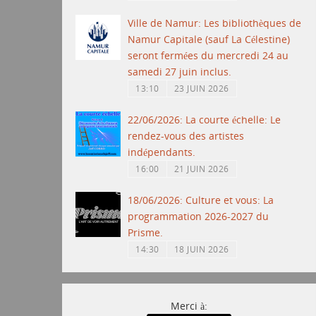
Ville de Namur: Les bibliothèques de
Namur Capitale (sauf La Célestine)
seront fermées du mercredi 24 au
samedi 27 juin inclus.
13:10
23 JUIN 2026
22/06/2026: La courte échelle: Le
rendez-vous des artistes
indépendants.
16:00
21 JUIN 2026
18/06/2026: Culture et vous: La
programmation 2026-2027 du
Prisme.
14:30
18 JUIN 2026
Merci à: