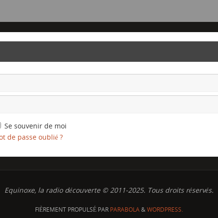
Se souvenir de moi
t de passe oublié ?
Equinoxe, la radio découverte © 2011-2025. Tous droits réservés.
FIÈREMENT PROPULSÉ PAR
PARABOLA
&
WORDPRESS.