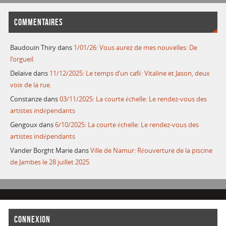
COMMENTAIRES
Baudouin Thiry
dans
1/01/26: Vous aurez de mes nouvelles: De
l’orgueil
Delaive
dans
11/12/2025: Le temps d’un café: Vitaline et Jason, deux
voix de la rue.
Constanze
dans
03/11/2025: La courte échelle: Le rendez-vous des
artistes indépendants
Gengoux
dans
6/10/2025: La courte échelle: Le rendez-vous des
artistes indépendants
Vander Borght Marie
dans
Ville de Namur: Réouverture de la piscine
de Jambes le 28 juillet 2025
CONNEXION