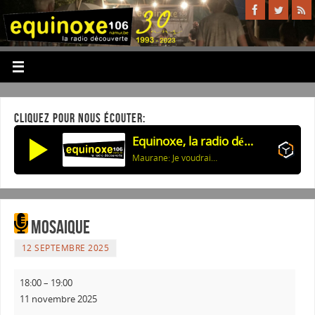
CLIQUEZ POUR NOUS ÉCOUTER:
Equinoxe, la radio découverte
Maurane: Je voudrais tout te dire (à Lou)
Mosaique
12 SEPTEMBRE 2025
18:00
–
19:00
11 novembre 2025