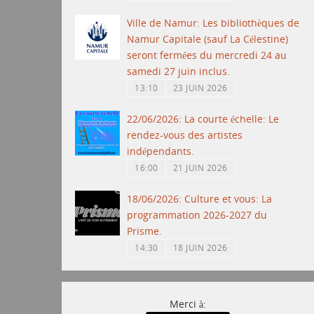
Ville de Namur: Les bibliothèques de
Namur Capitale (sauf La Célestine)
seront fermées du mercredi 24 au
samedi 27 juin inclus.
13:10
23 JUIN 2026
22/06/2026: La courte échelle: Le
rendez-vous des artistes
indépendants.
16:00
21 JUIN 2026
18/06/2026: Culture et vous: La
programmation 2026-2027 du
Prisme.
14:30
18 JUIN 2026
Merci à: