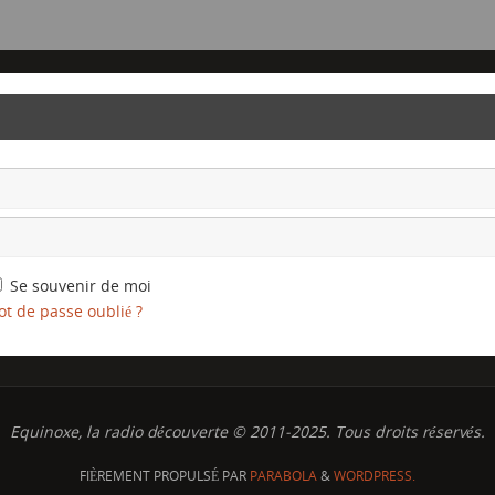
Se souvenir de moi
t de passe oublié ?
Equinoxe, la radio découverte © 2011-2025. Tous droits réservés.
FIÈREMENT PROPULSÉ PAR
PARABOLA
&
WORDPRESS.