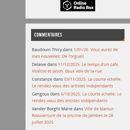
COMMENTAIRES
Baudouin Thiry
dans
1/01/26: Vous aurez de
mes nouvelles: De l’orgueil
Delaive
dans
11/12/2025: Le temps d’un café:
Vitaline et Jason, deux voix de la rue.
Constanze
dans
03/11/2025: La courte échelle:
Le rendez-vous des artistes indépendants
Gengoux
dans
6/10/2025: La courte échelle: Le
rendez-vous des artistes indépendants
Vander Borght Marie
dans
Ville de Namur:
Réouverture de la piscine de Jambes le 28
juillet 2025