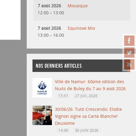
7 août 2026
Mosaique
12:00
–
13:00
7 août 2026
Equinoxe Mix
13:00
–
16:00
NOS DERNIERS ARTICLES
Ville de Namur: 60ème édition des
Nuits de Buley du 7 au 9 août 2026.
15:51
27 JUIL 2026
30/06/26: Tutti Crescendo: Elodie
Vignon signe sa Carte Blanche!
Deuxième.
14:00
30 JUIN 2026