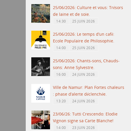
25/06/2026: Culture et vous: Trésors
de laine et de soie.
14:30
25 JUIN 2026
25/06/2026: Le temps d’un café:
Ecole Populaire de Philosophie.
14:00
25 JUIN 2026
25/06/2026: Chants-sons, Chauds-
sons: Anne Sylvestre.
16:00
24 JUIN 2026
Ville de Namur: Plan Fortes chaleurs
: phase d’alerte déclenchée.
13:20
24 JUIN 2026
23/06/26: Tutti Crescendo: Elodie
Vignon signe sa Carte Blanche!
14:00
23 JUIN 2026