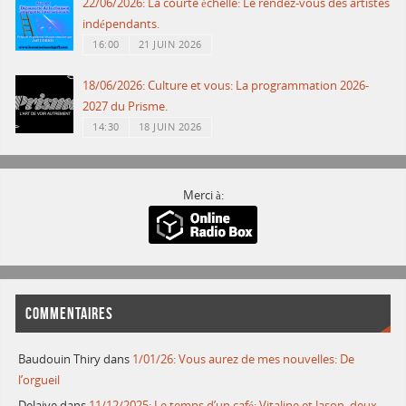
22/06/2026: La courte échelle: Le rendez-vous des artistes
indépendants.
16:00
21 JUIN 2026
18/06/2026: Culture et vous: La programmation 2026-
2027 du Prisme.
14:30
18 JUIN 2026
Merci à:
COMMENTAIRES
Baudouin Thiry
dans
1/01/26: Vous aurez de mes nouvelles: De
l’orgueil
Delaive
dans
11/12/2025: Le temps d’un café: Vitaline et Jason, deux