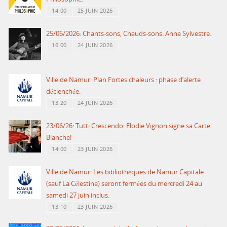
14:00
25 JUIN 2026
25/06/2026: Chants-sons, Chauds-sons: Anne Sylvestre.
16:00
24 JUIN 2026
Ville de Namur: Plan Fortes chaleurs : phase d’alerte
déclenchée.
13:20
24 JUIN 2026
23/06/26: Tutti Crescendo: Elodie Vignon signe sa Carte
Blanche!
14:00
23 JUIN 2026
Ville de Namur: Les bibliothèques de Namur Capitale
(sauf La Célestine) seront fermées du mercredi 24 au
samedi 27 juin inclus.
13:10
23 JUIN 2026