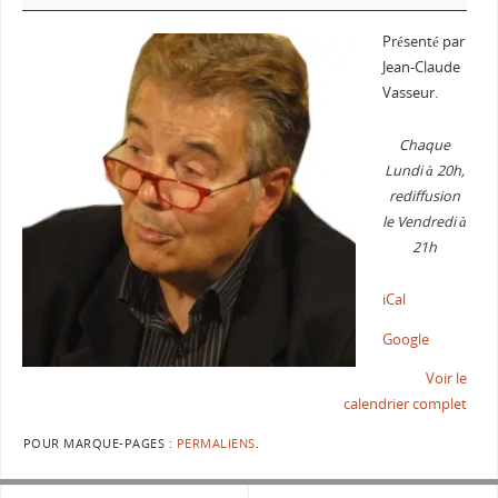
Présenté par
Jean-Claude
Vasseur.
Chaque
Lundi à 20h,
rediffusion
le Vendredi à
21h
iCal
Google
Voir le
calendrier complet
POUR MARQUE-PAGES :
PERMALIENS
.