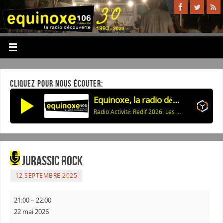
CLIQUEZ POUR NOUS ÉCOUTER:
Equinoxe, la radio découverte
Radio Activité: Redif 2026: Les Compagnons de Buley - Croisière sur la meuse
Jurassic Rock
12 SEPTEMBRE 2025
21:00
–
22:00
22 mai 2026