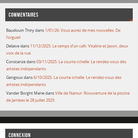
COMMENTAIRES
Baudouin Thiry
dans
1/01/26: Vous aurez de mes nouvelles: De
l’orgueil
Delaive
dans
11/12/2025: Le temps d’un café: Vitaline et Jason, deux
voix de la rue.
Constanze
dans
03/11/2025: La courte échelle: Le rendez-vous des
artistes indépendants
Gengoux
dans
6/10/2025: La courte échelle: Le rendez-vous des
artistes indépendants
Vander Borght Marie
dans
Ville de Namur: Réouverture de la piscine
de Jambes le 28 juillet 2025
CONNEXION