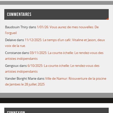
COMMENTAIRES
Baudouin Thiry
dans
1/01/26: Vous aurez de mes nouvelles: De
l’orgueil
Delaive
dans
11/12/2025: Le temps d’un café: Vitaline et Jason, deux
voix de la rue.
Constanze
dans
03/11/2025: La courte échelle: Le rendez-vous des
artistes indépendants
Gengoux
dans
6/10/2025: La courte échelle: Le rendez-vous des
artistes indépendants
Vander Borght Marie
dans
Ville de Namur: Réouverture de la piscine
de Jambes le 28 juillet 2025
CONNEXION