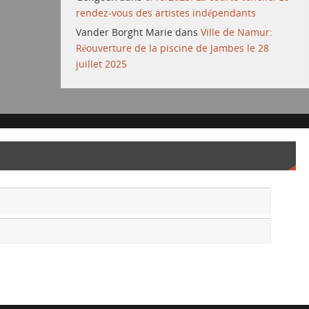
rendez-vous des artistes indépendants
Vander Borght Marie
dans
Ville de Namur:
Réouverture de la piscine de Jambes le 28
juillet 2025