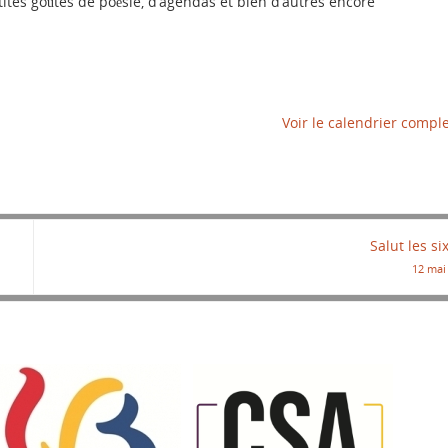
tes goûtes de poésie, d’agendas et bien d’autres encore
Voir le calendrier compl
Salut les si
12 mai