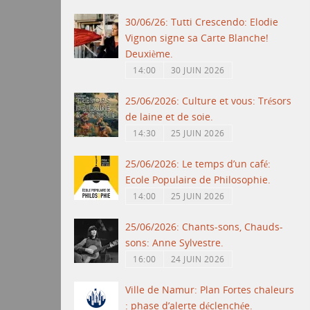
30/06/26: Tutti Crescendo: Elodie
Vignon signe sa Carte Blanche!
Deuxième.
14:00
30 JUIN 2026
25/06/2026: Culture et vous: Trésors
de laine et de soie.
14:30
25 JUIN 2026
25/06/2026: Le temps d’un café:
Ecole Populaire de Philosophie.
14:00
25 JUIN 2026
25/06/2026: Chants-sons, Chauds-
sons: Anne Sylvestre.
16:00
24 JUIN 2026
Ville de Namur: Plan Fortes chaleurs
: phase d’alerte déclenchée.