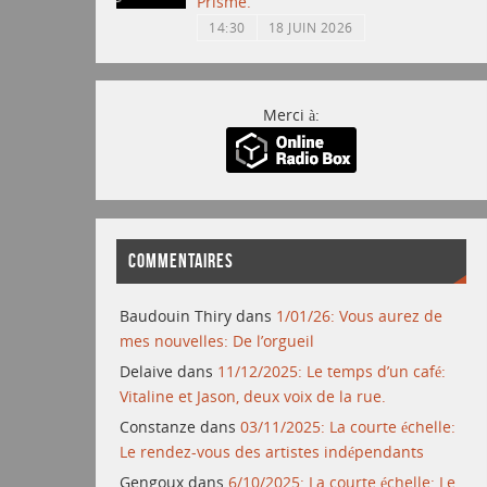
Prisme.
14:30
18 JUIN 2026
Merci à:
COMMENTAIRES
Baudouin Thiry
dans
1/01/26: Vous aurez de
mes nouvelles: De l’orgueil
Delaive
dans
11/12/2025: Le temps d’un café:
Vitaline et Jason, deux voix de la rue.
Constanze
dans
03/11/2025: La courte échelle:
Le rendez-vous des artistes indépendants
Gengoux
dans
6/10/2025: La courte échelle: Le