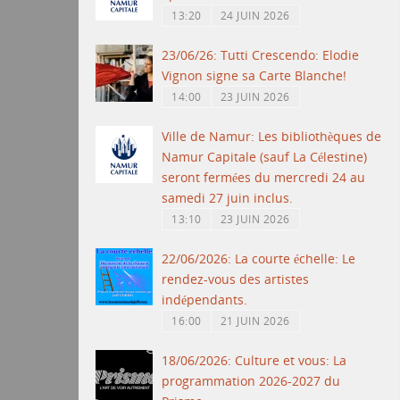
13:20
24 JUIN 2026
23/06/26: Tutti Crescendo: Elodie
Vignon signe sa Carte Blanche!
14:00
23 JUIN 2026
Ville de Namur: Les bibliothèques de
Namur Capitale (sauf La Célestine)
seront fermées du mercredi 24 au
samedi 27 juin inclus.
13:10
23 JUIN 2026
22/06/2026: La courte échelle: Le
rendez-vous des artistes
indépendants.
16:00
21 JUIN 2026
18/06/2026: Culture et vous: La
programmation 2026-2027 du