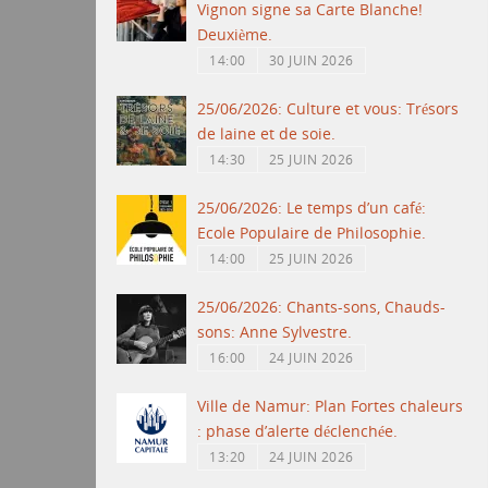
Vignon signe sa Carte Blanche!
Deuxième.
14:00
30 JUIN 2026
25/06/2026: Culture et vous: Trésors
de laine et de soie.
14:30
25 JUIN 2026
25/06/2026: Le temps d’un café:
Ecole Populaire de Philosophie.
14:00
25 JUIN 2026
25/06/2026: Chants-sons, Chauds-
sons: Anne Sylvestre.
16:00
24 JUIN 2026
Ville de Namur: Plan Fortes chaleurs
: phase d’alerte déclenchée.
13:20
24 JUIN 2026