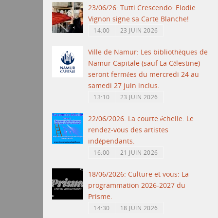
23/06/26: Tutti Crescendo: Elodie
Vignon signe sa Carte Blanche!
14:00
23 JUIN 2026
Ville de Namur: Les bibliothèques de
Namur Capitale (sauf La Célestine)
seront fermées du mercredi 24 au
samedi 27 juin inclus.
13:10
23 JUIN 2026
22/06/2026: La courte échelle: Le
rendez-vous des artistes
indépendants.
16:00
21 JUIN 2026
18/06/2026: Culture et vous: La
programmation 2026-2027 du
Prisme.
14:30
18 JUIN 2026