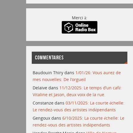
Merci à:
COMMENTAIRES
Baudouin Thiry
dans
1/01/26: Vous aurez de
mes nouvelles: De l’orgueil
Delaive
dans
11/12/2025: Le temps d’un café:
Vitaline et Jason, deux voix de la rue.
Constanze
dans
03/11/2025: La courte échelle:
Le rendez-vous des artistes indépendants
Gengoux
dans
6/10/2025: La courte échelle: Le
rendez-vous des artistes indépendants