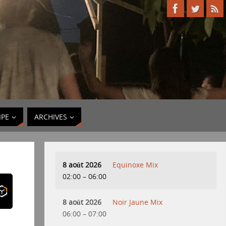
IPE
ARCHIVES
8 août 2026
Equinoxe Mix
02:00
–
06:00
8 août 2026
Noir Jaune Mix
06:00
–
07:00