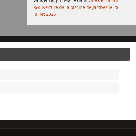
Vander Borght Marie
dans
Ville de Namur:
Réouverture de la piscine de Jambes le 28
juillet 2025