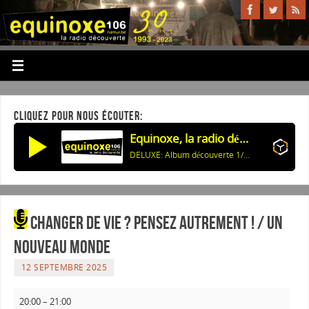
CLIQUEZ POUR NOUS ÉCOUTER:
Equinoxe, la radio découverte
DELUXE: Album découverte 1/4: DELUXE: POLISHING PEANUTS EP: 01 Never Lose / 03 Polishing Peanuts
Changer de vie ? Pensez autrement ! / Un
nouveau monde
12 SEPTEMBRE 2025
20:00
–
21:00