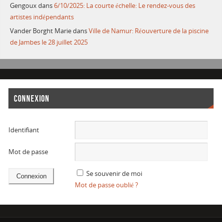
Gengoux
dans
6/10/2025: La courte échelle: Le rendez-vous des
artistes indépendants
Vander Borght Marie
dans
Ville de Namur: Réouverture de la piscine
de Jambes le 28 juillet 2025
CONNEXION
Identifiant
Mot de passe
Se souvenir de moi
Mot de passe oublié ?