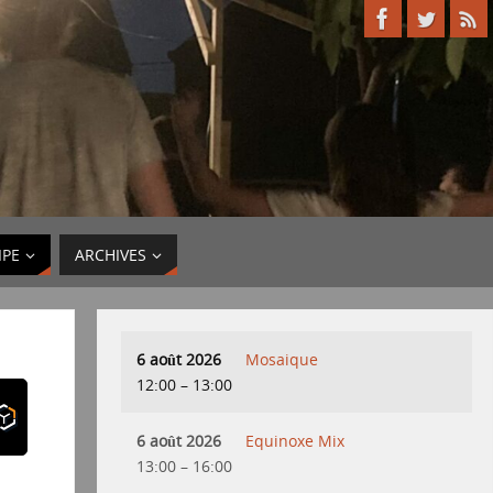
IPE
ARCHIVES
6 août 2026
Mosaique
12:00
–
13:00
6 août 2026
Equinoxe Mix
13:00
–
16:00