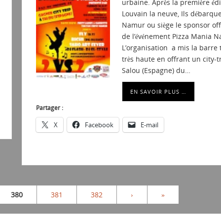
urbaine. Après la première édi
Louvain la neuve, Ils débarque
Namur ou siège le sponsor offi
de l’événement Pizza Mania N
L’organisation a mis la barre 
très haute en offrant un city-tr
Salou (Espagne) du…
EN SAVOIR PLUS …
Partager :
X
Facebook
E-mail
380
381
382
›
»