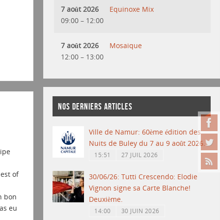
7 août 2026
Equinoxe Mix
09:00
–
12:00
7 août 2026
Mosaique
12:00
–
13:00
NOS DERNIERS ARTICLES
Ville de Namur: 60ème édition des
Nuits de Buley du 7 au 9 août 2026.
uipe
15:51
27 JUIL 2026
est of
30/06/26: Tutti Crescendo: Elodie
Vignon signe sa Carte Blanche!
n bon
Deuxième.
pas eu
14:00
30 JUIN 2026