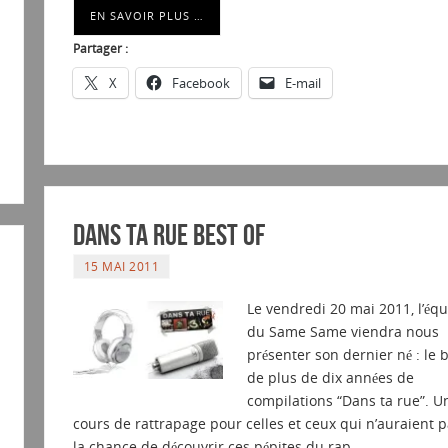
EN SAVOIR PLUS …
Partager :
X
Facebook
E-mail
Dans ta rue best of
15 MAI 2011
Le vendredi 20 mai 2011, l’éq
du Same Same viendra nous
présenter son dernier né : le b
de plus de dix années de
compilations “Dans ta rue”. U
cours de rattrapage pour celles et ceux qui n’auraient 
la chance de découvrir ces pépites du rap…