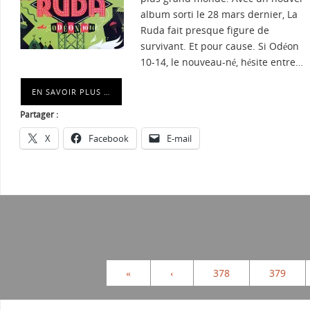
album sorti le 28 mars dernier, La
Ruda fait presque figure de
survivant. Et pour cause. Si Odéon
10-14, le nouveau-né, hésite entre…
EN SAVOIR PLUS …
Partager :
X
Facebook
E-mail
«
‹
378
379