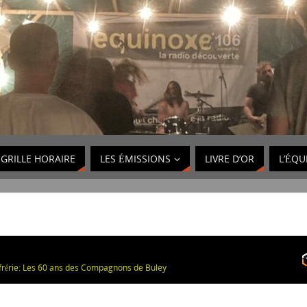
GRILLE HORAIRE
LES ÉMISSIONS
LIVRE D’OR
L’ÉQU
frérie: Les 60 ans des Compagnons de Buley