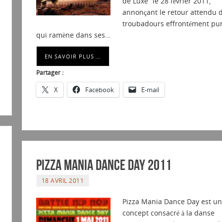
de Luxe” le 28 février 2011,
annonçant le retour attendu 
troubadours effrontément pu
qui ramène dans ses…
EN SAVOIR PLUS …
Partager :
X
Facebook
E-mail
Pizza Mania Dance Day 2011
18 AVRIL 2011
Pizza Mania Dance Day est un
concept consacré à la danse