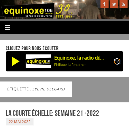
CLIQUEZ POUR NOUS ÉCOUTER:
Equinoxe, la radio découverte
Philippe Lafontaine: Entre gin et café lait
ÉTIQUETTE :
SYLVIE DELGARD
La courte échelle: semaine 21 -2022
22 MAI 2022